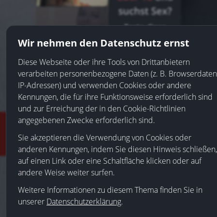
Wir nehmen den Datenschutz ernst
Diese Webseite oder ihre Tools von Drittanbietern
verarbeiten personenbezogene Daten (z. B. Browserdaten
IP-Adressen) und verwenden Cookies oder andere
Kennungen, die für ihre Funktionsweise erforderlich sind
und zur Erreichung der in den Cookie-Richtlinien
angegebenen Zwecke erforderlich sind.
© 2017-2026
Erotikportal
|
Preise
|
Werbung schalten
|
Kontakt
|
Sie akzeptieren die Verwendung von Cookies oder
AGB
|
Datenschutz
|
Impressum
anderen Kennungen, indem Sie diesen Hinweis schließen,
auf einen Link oder eine Schaltfläche klicken oder auf
andere Weise weiter surfen.
Weitere Informationen zu diesem Thema finden Sie in
unserer
Datenschutzerklärung
.