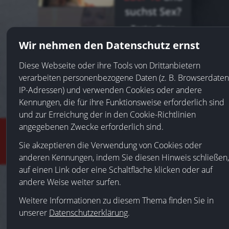
Wir nehmen den Datenschutz ernst
Diese Webseite oder ihre Tools von Drittanbietern
verarbeiten personenbezogene Daten (z. B. Browserdaten
IP-Adressen) und verwenden Cookies oder andere
Kennungen, die für ihre Funktionsweise erforderlich sind
und zur Erreichung der in den Cookie-Richtlinien
angegebenen Zwecke erforderlich sind.
© 2017-2026
Erotikportal
|
Preise
|
Werbung schalten
|
Kontakt
|
Sie akzeptieren die Verwendung von Cookies oder
AGB
|
Datenschutz
|
Impressum
anderen Kennungen, indem Sie diesen Hinweis schließen,
auf einen Link oder eine Schaltfläche klicken oder auf
andere Weise weiter surfen.
Weitere Informationen zu diesem Thema finden Sie in
unserer
Datenschutzerklärung
.