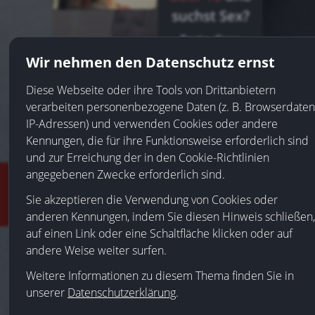
Wir nehmen den Datenschutz ernst
Diese Webseite oder ihre Tools von Drittanbietern
verarbeiten personenbezogene Daten (z. B. Browserdaten
IP-Adressen) und verwenden Cookies oder andere
Kennungen, die für ihre Funktionsweise erforderlich sind
und zur Erreichung der in den Cookie-Richtlinien
angegebenen Zwecke erforderlich sind.
© 2017-2026
Erotikportal
|
Preise
|
Werbung schalten
|
Kontakt
|
Sie akzeptieren die Verwendung von Cookies oder
AGB
|
Datenschutz
|
Impressum
anderen Kennungen, indem Sie diesen Hinweis schließen,
auf einen Link oder eine Schaltfläche klicken oder auf
andere Weise weiter surfen.
Weitere Informationen zu diesem Thema finden Sie in
unserer
Datenschutzerklärung
.